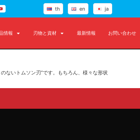
th
en
ja
品情報
刃物と資材
最新情報
お問い合わせ
いうと“継ぎ目のないトムソン刃”です。もちろん、様々な形状