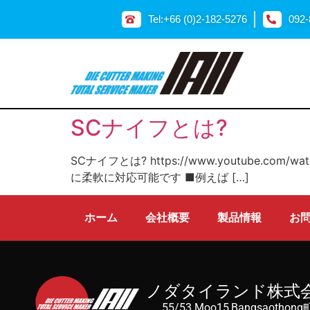
Tel:+66 (0)2-182-5276
092-
SCナイフとは?
SCナイフとは? https://www.youtube
に柔軟に対応可能です ■例えば […]
ホーム
会社概要
製品情報
お
ノダタイランド株式
55/53 Moo15,Bangsaothon