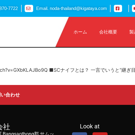
870-7722
Email. noda-thailand@kigataya.com
ホーム
会社概要
製
.com/watch?v=GXbKLAJBo9Q ■SCナイフとは？ 一言で
問い合わせ
会社
Look at
g町,Bangsaothong郡,サムッ