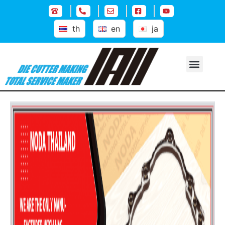
th
en
ja